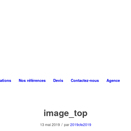
ations
Nos références
Devis
Contactez-nous
Agence
image_top
/
13 mai 2019
par
2019cfe2019