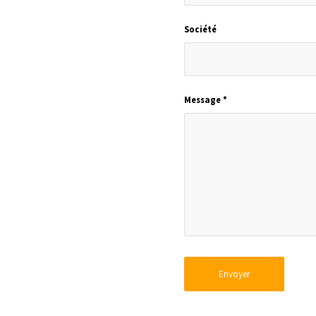
Société
Message
*