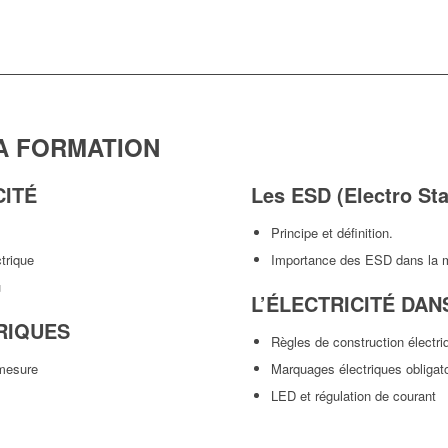
A FORMATION
CITÉ
Les ESD (Electro Sta
Principe et définition.
trique
Importance des ESD dans la m
u
L’ÉLECTRICITÉ DAN
TRIQUES
Règles de construction électri
 mesure
Marquages électriques obligat
LED et régulation de courant