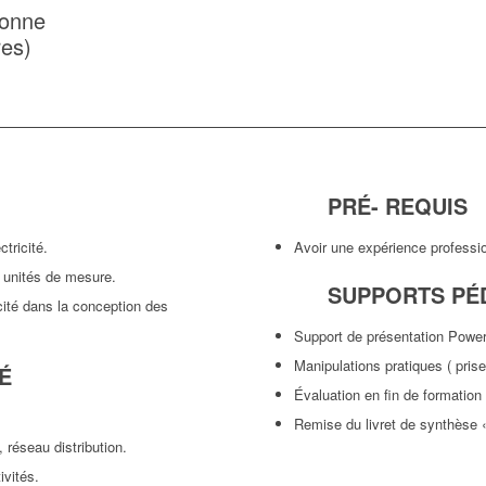
sonne
res)
PRÉ- REQUIS
ctricité.
Avoir une expérience profession
s unités de mesure.
SUPPORTS PÉ
cité dans la conception des
Support de présentation Power
Manipulations pratiques ( pris
É
Évaluation en fin de formatio
Remise du livret de synthèse «L
 réseau distribution.
ivités.